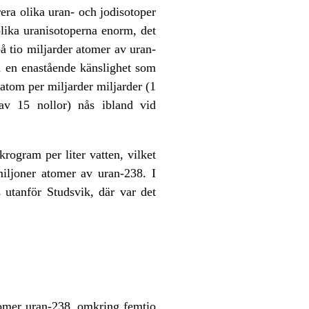
era olika uran- och jodisotoper
olika uranisotoperna enorm, det
 tio miljarder atomer av uran-
så en enastående känslighet som
atom per miljarder miljarder (1
 av 15 nollor) nås ibland vid
ogram per liter vatten, vilket
miljoner atomer av uran-238. I
utanför Studsvik, där var det
atomer uran-238, omkring femtio