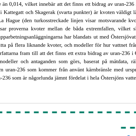
e än 0,014, vilket innebär att det finns ett bidrag av uran-23
 Kattegatt och Skagerak (svarta punkter) är kvoten väldigt lå
La Hague (den turkosstreckade linjen visar motsvarande kvot 
isar proverna kvoter mellan de båda extremfallen, vilket s
pparbetningsanläggningarna har blandats ut med Östersjövat
ta på flera liknande kvoter, och modeller för hur vattnet fr
fattarna fram till att det finns ett extra bidrag av uran-236
modeller och antaganden som görs, baserat på mätdata, räk
m uran-236 som kommer från använt kärnbränsle med urspr
-236 som är någorlunda jämnt fördelat i hela Östersjöns vat