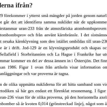
erna ifrån?
9 förekommer i ytterst små mängder på jorden genom naturlig
t går det att identifiera samma nuklider när de uppkommer
å härstammar uran-233 från de atmosfäriska atombombsprove
ombombsprov och från använt kärnbränsle. I det sistnämnda
t orsaka kärnklyvning som den istället ombildas till uran-2
r är i drift. Jod-129 är en klyvningsprodukt och skapas ock
ellafield i Storbritannien och La Hague i Frankrike har uts
ömmar kommer en del av dessa ämnen in i Östersjön. Det finns
ckan 1986. Figur 1 ovan från artikeln visar information o
anläggningar och var proverna är tagna.
an de olika uppmätta nukliderna för att hitta samband som v
 metodiken så här ges endast ett förenklat resonemang. I figu
n-236 visas för de olika proverna, på den horisontella axeln
bomber så är kvoten 0,014 (grönstreckad linje), något som är v