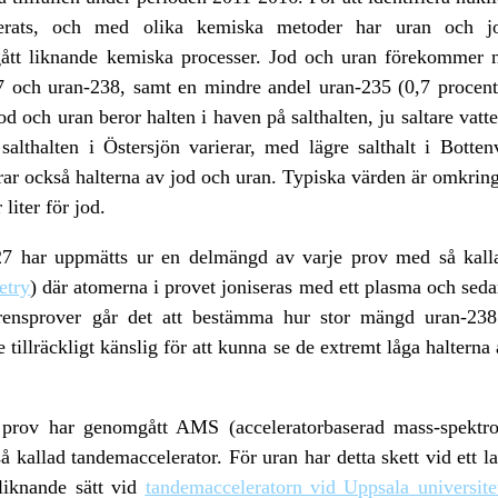
trerats, och med olika kemiska metoder har uran och jod
tt liknande kemiska processer. Jod och uran förekommer na
7 och uran-238, samt en mindre andel uran-235 (0,7 procent 
od och uran beror halten i haven på salthalten, ju saltare vat
 salthalten i Östersjön varierar, med lägre salthalt i Botte
erar också halterna av jod och uran. Typiska värden är omkrin
iter för jod.
7 har uppmätts ur en delmängd av varje prov med så kall
etry
) där atomerna i provet joniseras med ett plasma och seda
ensprover går det att bestämma hur stor mängd uran-23
 tillräckligt känslig för att kunna se de extremt låga haltern
prov har genomgått AMS (acceleratorbaserad mass-spektrom
så kallad tandemaccelerator. För uran har detta skett vid ett 
liknande sätt vid
tandemacceleratorn vid Uppsala universite