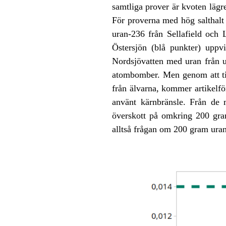
samtliga prover är kvoten lägr
För proverna med hög salthalt i
uran-236 från Sellafield och 
Östersjön (blå punkter) uppv
Nordsjövatten med uran från u
atombomber. Men genom att tit
från älvarna, kommer artikelför
använt kärnbränsle. Från de 
överskott på omkring 200 gra
alltså frågan om 200 gram uran