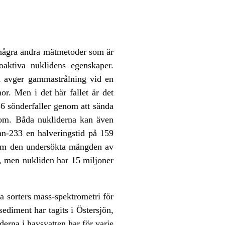
ns några andra mätmetoder som är
aktiva nuklidens egenskaper.
en avger gammastrålning vid en
or. Men i det här fallet är det
6 sönderfaller genom att sända
an om. Båda nukliderna kan även
ran-233 en halveringstid på 159
ra om den undersökta mängden av
, men nukliden har 15 miljoner
a sorters mass-spektrometri för
ediment har tagits i Östersjön,
derna i havsvatten har för varje