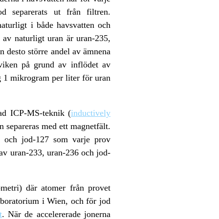
 separerats ut från filtren.
turligt i både havsvatten och
av naturligt uran är uran-235,
ten desto större andel av ämnena
nviken på grund av inflödet av
g 1 mikrogram per liter för uran
ad ICP-MS-teknik (
inductively
n separeras med ett magnetfält.
8 och jod-127 som varje prov
a av uran-233, uran-236 och jod-
etri) där atomer från provet
laboratorium i Wien, och för jod
t
. När de accelererade jonerna