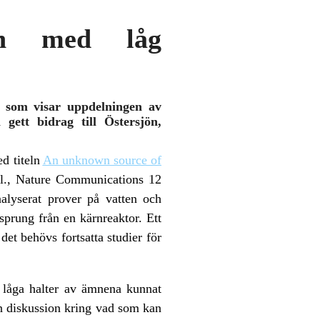
en med låg
) som visar uppdelningen av
gett bidrag till Östersjön,
ed titeln
An unknown source of
al., Nature Communications 12
alyserat prover på vatten och
sprung från en kärnreaktor. Ett
et behövs fortsatta studier för
gt låga halter av ämnena kunnat
en diskussion kring vad som kan