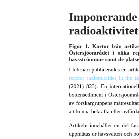
Imponeran
radioaktivitet
Figur 1.
Kartor från artike
Östersjöområdet i olika re
havsströmmar samt de platser
I februari publicerades en art
reactor radionuclides in the B
(2021) 823). En internatione
bottensediment i Östersjöområd
av forskargruppens mätresultat
att kunna bekräfta eller avfärda
Artikeln innehåller en del fas
uppmätas ur havsvatten och bot