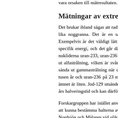
vara orsaken till mätresultaten.
Mätningar av extre
Det brukar ibland sägas att rad
lika noggranna. Det är en s
Exempelvis är det väldigt lät
specifik energi, och det går d
nukliderna uran-233, uran-236
ut alfastrålning, vilken är sv
sända ut gammastrålning när de
tusen år och uran-236 på 23 mi
ämnet är liten. Jod-129 utsän
års halveringstid och kan därfö
Forskargruppen har istället an
att kunna bestämma halterna av
Nordsjön och Mälaren vid olika 