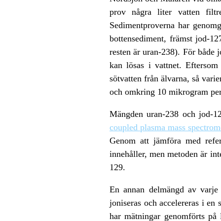
prov några liter vatten fil
Sedimentproverna har genomgå
bottensediment, främst jod-12
resten är uran-238). För både j
kan lösas i vattnet. Eftersom
sötvatten från älvarna, så vari
och omkring 10 mikrogram per l
Mängden uran-238 och jod-12
coupled plasma mass spectrom
Genom att jämföra med refer
innehåller, men metoden är inte
129.
En annan delmängd av varje 
joniseras och accelereras i en 
har mätningar genomförts på 