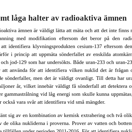
mt låga halter av radioaktiva ämnen
ioaktiva ämnen är väldigt lätta att mäta och att det inte fin
anning med modifikation eftersom det beror på den radio
t att identifiera klyvningsprodukten cesium-137 eftersom d
ärför i princip att uppmäta sönderfallet av enskilda atomkärn
 och jod-129 som har undersökts. Både uran-233 och uran-23
år att använda för att identifiera vilken nuklid det är fråg
 sönderfaller, men det är väldigt ovanligt. Till detta har u
ljoner år, vilket innebär väldigt få sönderfall att detekte
der gammastrålning vid låg energi som skulle kunna uppmätas
r också vara svår att identifiera vid små mängder.
vänt sig av en kombination av kemisk extrahering och två olik
 de olika nukliderna i proverna. Prover av vatten och bottens
tillfällen under perioden 2011-2016. För att identifiera nukli