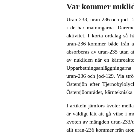
Var kommer nuklid
Uran-233, uran-236 och jod-12
i de här mätningarna. Däremo
aktivitet. I korta ordalag s
uran-236 kommer både från at
absorberas av uran-235 utan at
av nukliden när en kärnreakto
Upparbetningsanläggningarna S
uran-236 och jod-129. Via str
Östersjön efter Tjernobyloly
Östersjöområdet, kärntekniska 
I artikeln jämförs kvoter mell
är väldigt lätt att gå vilse i
kvoten av mängden uran-233/ura
allt uran-236 kommer från atom