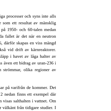
a processer och syns inte alls
 som ett resultat av mänsklig
n på 1950- och 60-talen medan
 fallet är det när en neutron
36, därför skapas en viss mängd
så vid drift av kärnreaktorer.
läpp i havet av låga halter av
 även ett bidrag av uran-236 i
m strömmar, olika regioner av
isar på varifrån de kommer. Det
r 2 nedan finns ett exempel där
 visas salthalten i vattnet. Om
älkänt från tidigare studier. I