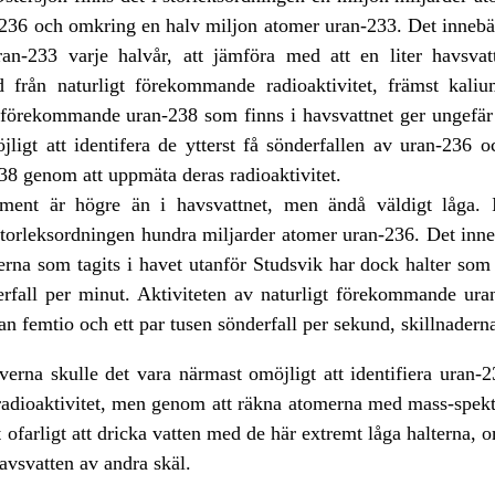
236 och omkring en halv miljon atomer uran-233. Det innebär
an-233 varje halvår, att jämföra med att en liter havsva
d från naturligt förekommande radioaktivitet, främst kali
 förekommande uran-238 som finns i havsvattnet ger ungefär 
öjligt att identifera de ytterst få sönderfallen av uran-236 
8 genom att uppmäta deras radioaktivitet.
iment är högre än i havsvattnet, men ändå väldigt låga. I
 storleksordningen hundra miljarder atomer uran-236. Det inneb
na som tagits i havet utanför Studsvik har dock halter som 
rfall per minut. Aktiviteten av naturligt förekommande uran
lan femtio och ett par tusen sönderfall per sekund, skillnaderna
verna skulle det vara närmast omöjligt att identifiera uran-
radioaktivitet, men genom att räkna atomerna med mass-spektr
lt ofarligt att dricka vatten med de här extremt låga halterna, 
havsvatten av andra skäl.