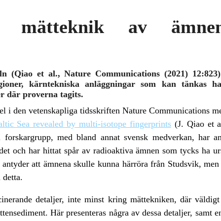
de mätteknik av ämn
ln (Qiao et al., Nature Communications (2021) 12:823
gioner, kärntekniska anläggningar som kan tänkas ha 
 där proverna tagits.
ikel i den vetenskapliga tidsskriften Nature Communications m
altic Sea revealed by multi-isotope fingerprints
(J. Qiao et 
ll forskargrupp, med bland annat svensk medverkan, har an
et och har hittat spår av radioaktiva ämnen som tycks ha ur
 antyder att ämnena skulle kunna härröra från Studsvik, men d
 detta.
cinerande detaljer, inte minst kring mättekniken, där väldi
tensediment. Här presenteras några av dessa detaljer, samt 