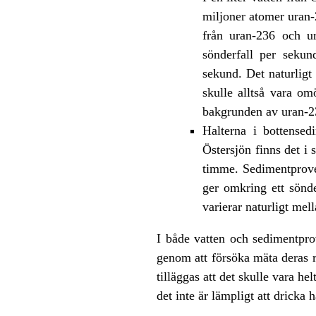
miljoner atomer uran-
från uran-236 och ur
sönderfall per sekun
sekund. Det naturligt
skulle alltså vara om
bakgrunden av uran-23
Halterna i bottensed
Östersjön finns det i
timme. Sedimentprover
ger omkring ett sönde
varierar naturligt mel
I både vatten och sedimentpro
genom att försöka mäta deras 
tilläggas att det skulle vara he
det inte är lämpligt att dricka 