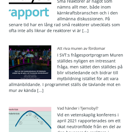
Små reaktorer är något som
nämns allt mer, både inom
kärnkraftsbranschen och i den
allmänna diskussionen. På
senare tid har en lång rad små reaktorer utvecklats som
ofta inte alls liknar de reaktorer vi är [...]
Att riva muren av fördomar
I SVT:s frågesportprogram Muren
ställdes nyligen en intressant
fråga, men sättet den ställdes på
blir vilseledande och bidrar till
mytbildning istället för att vara
allmänbildande. I programmet ställs de tävlande mot en
mur av kända [...]
Vad händer i Tjernobyl?
Vid en vetenskaplig konferens i
april 2021 rapporterades om ett
ökat neutronflöde från en del av