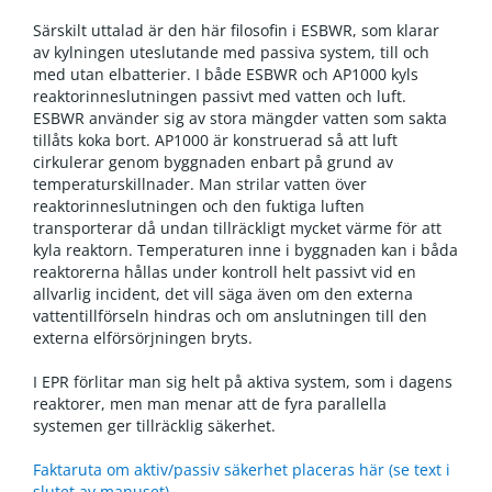
Särskilt uttalad är den här filosofin i ESBWR, som klarar
av kylningen uteslutande med passiva system, till och
med utan elbatterier. I både ESBWR och AP1000 kyls
reaktorinneslutningen passivt med vatten och luft.
ESBWR använder sig av stora mängder vatten som sakta
tillåts koka bort. AP1000 är konstruerad så att luft
cirkulerar genom byggnaden enbart på grund av
temperaturskillnader. Man strilar vatten över
reaktorinneslutningen och den fuktiga luften
transporterar då undan tillräckligt mycket värme för att
kyla reaktorn. Temperaturen inne i byggnaden kan i båda
reaktorerna hållas under kontroll helt passivt vid en
allvarlig incident, det vill säga även om den externa
vattentillförseln hindras och om anslutningen till den
externa elförsörjningen bryts.
I EPR förlitar man sig helt på aktiva system, som i dagens
reaktorer, men man menar att de fyra parallella
systemen ger tillräcklig säkerhet.
Faktaruta om aktiv/passiv säkerhet placeras här (se text i
slutet av manuset)