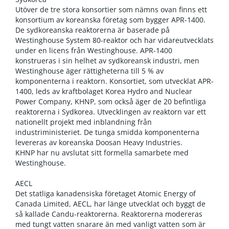
Utöver de tre stora konsortier som nämns ovan finns ett
konsortium av koreanska företag som bygger APR-1400.
De sydkoreanska reaktorerna är baserade på
Westinghouse System 80-reaktor och har vidareutvecklats
under en licens från Westinghouse. APR-1400
konstrueras i sin helhet av sydkoreansk industri, men
Westinghouse äger rättigheterna till 5 % av
komponenterna i reaktorn. Konsortiet, som utvecklat APR-
1400, leds av kraftbolaget Korea Hydro and Nuclear
Power Company, KHNP, som också äger de 20 befintliga
reaktorerna i Sydkorea. Utvecklingen av reaktorn var ett
nationellt projekt med inblandning från
industriministeriet. De tunga smidda komponenterna
levereras av koreanska Doosan Heavy Industries.
KHNP har nu avslutat sitt formella samarbete med
Westinghouse.
AECL
Det statliga kanadensiska företaget Atomic Energy of
Canada Limited, AECL, har länge utvecklat och byggt de
så kallade Candu-reaktorerna. Reaktorerna modereras
med tungt vatten snarare än med vanligt vatten som är