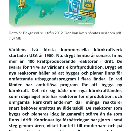
Detta är Bakgrund nr 1 från 2012.
Den kan även hämtas ned som pdf
(1,4 MB)
.
Världens två första kommersiella kärnkraftverk
startade i USA år 1960. Nu, drygt femtio år senare, finns
mer än 400 kraftproducerande reaktorer i drift. De
svarar för 14 % av världens elkraftproduktion. Drygt 60
nya reaktorer håller på att byggas och planer finns för
omfattande utbyggnadsprogram i flera länder. En rad
länder har ambitiösa program för att bygga ny
kärnkraft. Det rör sig både om nya kärnkraftländer,
som i dagsläget inte har reaktorer för elproduktion, och
om”gamla kärnkraftländerna” där många reaktorer
snart behöver ersättas av åldersskäl.
De reaktorer som
byggs och planeras idag är generellt större än de som
finns i drift. Kontinuerliga förbättringar har gjorts i små
steg genom åren, vilket har lett till modernare och på