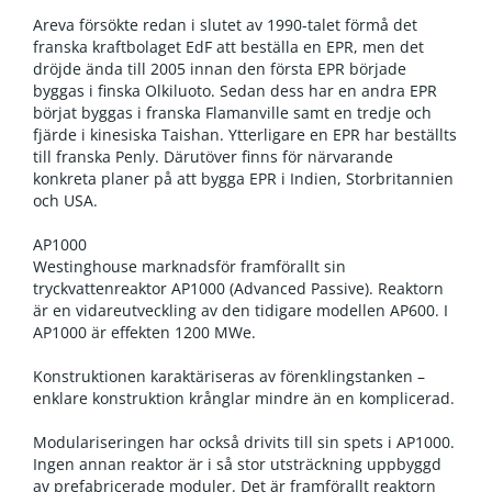
Areva försökte redan i slutet av 1990-talet förmå det
franska kraftbolaget EdF att beställa en EPR, men det
dröjde ända till 2005 innan den första EPR började
byggas i finska Olkiluoto. Sedan dess har en andra EPR
börjat byggas i franska Flamanville samt en tredje och
fjärde i kinesiska Taishan. Ytterligare en EPR har beställts
till franska Penly. Därutöver finns för närvarande
konkreta planer på att bygga EPR i Indien, Storbritannien
och USA.
AP1000
Westinghouse marknadsför framförallt sin
tryckvattenreaktor AP1000 (Advanced Passive). Reaktorn
är en vidareutveckling av den tidigare modellen AP600. I
AP1000 är effekten 1200 MWe.
Konstruktionen karaktäriseras av förenklingstanken –
enklare konstruktion krånglar mindre än en komplicerad.
Modulariseringen har också drivits till sin spets i AP1000.
Ingen annan reaktor är i så stor utsträckning uppbyggd
av prefabricerade moduler. Det är framförallt reaktorn