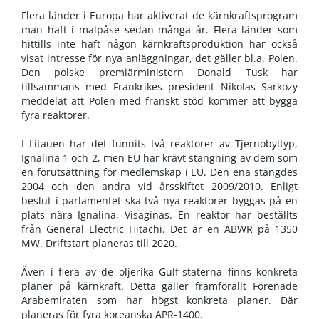
Flera länder i Europa har aktiverat de kärnkraftsprogram
man haft i malpåse sedan många år. Flera länder som
hittills inte haft någon kärnkraftsproduktion har också
visat intresse för nya anläggningar, det gäller bl.a. Polen.
Den polske premiärministern Donald Tusk har
tillsammans med Frankrikes president Nikolas Sarkozy
meddelat att Polen med franskt stöd kommer att bygga
fyra reaktorer.
I Litauen har det funnits två reaktorer av Tjernobyltyp,
Ignalina 1 och 2, men EU har krävt stängning av dem som
en förutsättning för medlemskap i EU. Den ena stängdes
2004 och den andra vid årsskiftet 2009/2010. Enligt
beslut i parlamentet ska två nya reaktorer byggas på en
plats nära Ignalina, Visaginas. En reaktor har beställts
från General Electric Hitachi. Det är en ABWR på 1350
MW. Driftstart planeras till 2020.
Även i flera av de oljerika Gulf-staterna finns konkreta
planer på kärnkraft. Detta gäller framförallt Förenade
Arabemiraten som har högst konkreta planer. Där
planeras för fyra koreanska APR-1400.