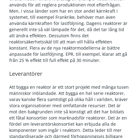
används för att reglera produktionen mot efterfrågan.
Men, i vissa länder som har en stor andel kärnkraft i
systemet, till exempel Frankrike, behöver man även
använda kärnkraften för lastföljning. Dagens reaktorer är
generellt inte så väl lämpade för det, då det tar lång tid
att ändra effekten. Dessutom finns det
reaktorsäkerhetsskäl till att man vill hålla effekten
konstant. Flera av de nya reaktormodellerna är bättre
anpassade för lastföljning. EPR, till exempel, klarar att gå
från 25 % effekt till full effekt på 30 minuter.
Leverantörer
Att bygga en reaktor är ett stort projekt med många tusen
människor inblandade. Att bygga en hel serie reaktorer,
varav kanske flera samtidigt på olika håll i världen, kräver
stora organisationer med omfattande resurser. Det är
mot den bakgrunden inte så konstigt att det har bildats
ett fåtal konsortier som marknadsför reaktorer. Det är en
fördel om leverantörskonsortiet kan erbjuda alla de
komponenter som ingår i reaktorn. Detta leder till mer
standardiserade och därmed förhoppningsvis billigare