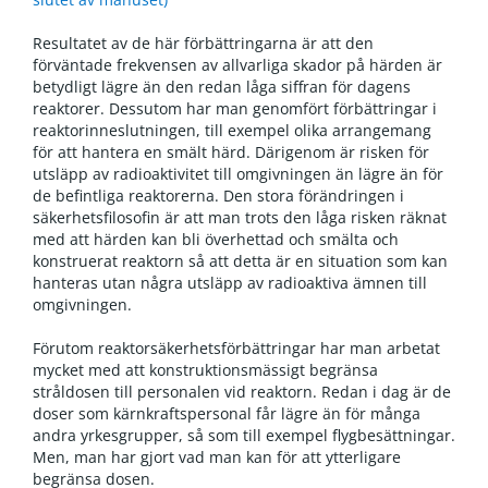
Resultatet av de här förbättringarna är att den
förväntade frekvensen av allvarliga skador på härden är
betydligt lägre än den redan låga siffran för dagens
reaktorer. Dessutom har man genomfört förbättringar i
reaktorinneslutningen, till exempel olika arrangemang
för att hantera en smält härd. Därigenom är risken för
utsläpp av radioaktivitet till omgivningen än lägre än för
de befintliga reaktorerna. Den stora förändringen i
säkerhetsfilosofin är att man trots den låga risken räknat
med att härden kan bli överhettad och smälta och
konstruerat reaktorn så att detta är en situation som kan
hanteras utan några utsläpp av radioaktiva ämnen till
omgivningen.
Förutom reaktorsäkerhetsförbättringar har man arbetat
mycket med att konstruktionsmässigt begränsa
stråldosen till personalen vid reaktorn. Redan i dag är de
doser som kärnkraftspersonal får lägre än för många
andra yrkesgrupper, så som till exempel flygbesättningar.
Men, man har gjort vad man kan för att ytterligare
begränsa dosen.