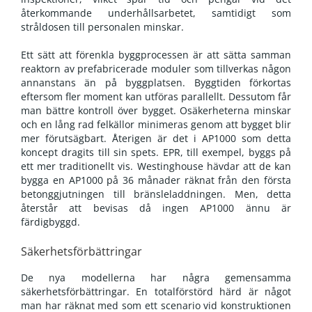
återkommande underhållsarbetet, samtidigt som
stråldosen till personalen minskar.
Ett sätt att förenkla byggprocessen är att sätta samman
reaktorn av prefabricerade moduler som tillverkas någon
annanstans än på byggplatsen. Byggtiden förkortas
eftersom fler moment kan utföras parallellt. Dessutom får
man bättre kontroll över bygget. Osäkerheterna minskar
och en lång rad felkällor minimeras genom att bygget blir
mer förutsägbart. Återigen är det i AP1000 som detta
koncept dragits till sin spets. EPR, till exempel, byggs på
ett mer traditionellt vis. Westinghouse hävdar att de kan
bygga en AP1000 på 36 månader räknat från den första
betonggjutningen till bränsleladdningen. Men, detta
återstår att bevisas då ingen AP1000 ännu är
färdigbyggd.
Säkerhetsförbättringar
De nya modellerna har några gemensamma
säkerhetsförbättringar. En totalförstörd härd är något
man har räknat med som ett scenario vid konstruktionen