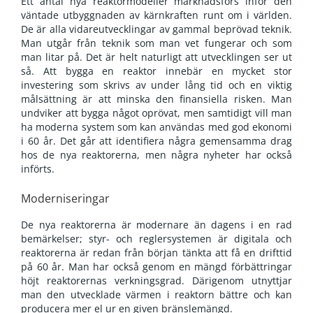
Ett antal nya reaktormodeller marknadsförs inför den
väntade utbyggnaden av kärnkraften runt om i världen.
De är alla vidareutvecklingar av gammal beprövad teknik.
Man utgår från teknik som man vet fungerar och som
man litar på. Det är helt naturligt att utvecklingen ser ut
så. Att bygga en reaktor innebär en mycket stor
investering som skrivs av under lång tid och en viktig
målsättning är att minska den finansiella risken. Man
undviker att bygga något oprövat, men samtidigt vill man
ha moderna system som kan användas med god ekonomi
i 60 år. Det går att identifiera några gemensamma drag
hos de nya reaktorerna, men några nyheter har också
införts.
Moderniseringar
De nya reaktorerna är modernare än dagens i en rad
bemärkelser; styr- och reglersystemen är digitala och
reaktorerna är redan från början tänkta att få en drifttid
på 60 år. Man har också genom en mängd förbättringar
höjt reaktorernas verkningsgrad. Därigenom utnyttjar
man den utvecklade värmen i reaktorn bättre och kan
producera mer el ur en given bränslemängd.