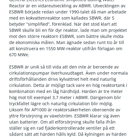
Reactor är en vidareutveckling av ABWR. Utvecklingen av
ESBWR började redan under 1990-talet då man arbetade
med en kokvattenreaktor som kallades SBWR, där S
betyder ”simplified”, förenklad. När det stod klart att
SBWR skulle bli en för dyr reaktor, lade man om projektet
mot den större reaktorn ESBWR, som bättre skulle möta
de ekonomiska målen. Man ägnade sedan runt tio år till
att konstruera en 1550 MW-reaktor utifrån förlagan om
670 MWe.
ESBWR är unik så till vida att den inte är beroende av
cirkulationspumpar överhuvudtaget. Även under normala
driftsförhållanden drivs kylvattnet helt med naturlig
cirkulation. Detta är möjligt tack vare en hög reaktortank i
kombination med en låg härdhöjd. Härden är tre meter
hög mot till exempel 3,7 meter i ABWR. Därigenom blir
tryckfallet lägre och naturlig cirkulation blir möjlig.
Liksom för AP1000 är reaktorsäkerheten oberoende av
yttre försörjning av växelström. ESBWR klarar sig även
utan batterier. Om all elförsörjning skulle falla ifrån
ställer sig en rad fjäderkontrollerade ventiler på ett
sådant sätt att härden hålls kyld. Då kylningen av härden