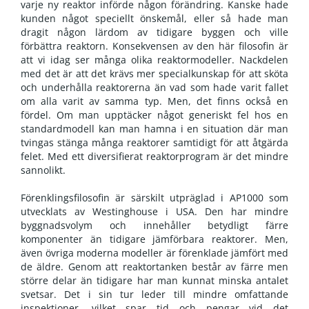
varje ny reaktor införde någon förändring. Kanske hade
kunden något speciellt önskemål, eller så hade man
dragit någon lärdom av tidigare byggen och ville
förbättra reaktorn. Konsekvensen av den här filosofin är
att vi idag ser många olika reaktormodeller. Nackdelen
med det är att det krävs mer specialkunskap för att sköta
och underhålla reaktorerna än vad som hade varit fallet
om alla varit av samma typ. Men, det finns också en
fördel. Om man upptäcker något generiskt fel hos en
standardmodell kan man hamna i en situation där man
tvingas stänga många reaktorer samtidigt för att åtgärda
felet. Med ett diversifierat reaktorprogram är det mindre
sannolikt.
Förenklingsfilosofin är särskilt utpräglad i AP1000 som
utvecklats av Westinghouse i USA. Den har mindre
byggnadsvolym och innehåller betydligt färre
komponenter än tidigare jämförbara reaktorer. Men,
även övriga moderna modeller är förenklade jämfört med
de äldre. Genom att reaktortanken består av färre men
större delar än tidigare har man kunnat minska antalet
svetsar. Det i sin tur leder till mindre omfattande
inspektioner, vilket spar tid och pengar vid det