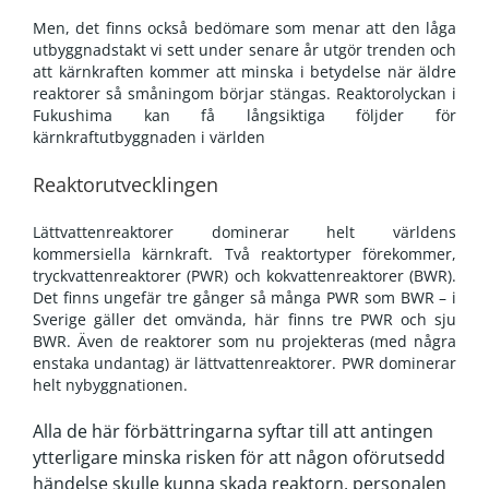
Men, det finns också bedömare som menar att den låga
utbyggnadstakt vi sett under senare år utgör trenden och
att kärnkraften kommer att minska i betydelse när äldre
reaktorer så småningom börjar stängas. Reaktorolyckan i
Fukushima kan få långsiktiga följder för
kärnkraftutbyggnaden i världen
Reaktorutvecklingen
Lättvattenreaktorer dominerar helt världens
kommersiella kärnkraft. Två reaktortyper förekommer,
tryckvattenreaktorer (PWR) och kokvattenreaktorer (BWR).
Det finns ungefär tre gånger så många PWR som BWR – i
Sverige gäller det omvända, här finns tre PWR och sju
BWR. Även de reaktorer som nu projekteras (med några
enstaka undantag) är lättvattenreaktorer. PWR dominerar
helt nybyggnationen.
Alla de här förbättringarna syftar till att antingen
ytterligare minska risken för att någon oförutsedd
händelse skulle kunna skada reaktorn, personalen