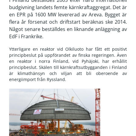
I Finland beställdes 2005 efter hård internationell
budgivning landets femte kärnkraftaggregat. Det är
en EPR på 1600 MW levererad av Areva. Bygget är
flera år försenat och driftstart beräknas ske 2014.
Något senare beställdes en liknande anläggning av
EdF i Frankrike.
Ytterligare en reaktor vid Olkiluoto har fått ett positivt
principbeslut på uppförandet av finska regeringen. Även
en reaktor i norra Finland, vid Pyhäjoki, har erhållit
principbeslut. Skälen till kärnkraftsutbygganden i Finland
är klimathänsyn och viljan att bli oberoende av
energiimport från Ryssland.