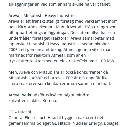
anläggningar än vad som annars skulle ha varit fallet.
Areva – Mitsubishi Heavy Industries
Areva är ett franskt statligt företag med verksamhet inom
hela kärnbränslekedjan. Man driver allt från urangruvor
till upparbetningsanläggningar. Dessutom tillverkar och
underhåller företaget reaktorer. Areva samarbetar med
japanska Mitsubishi Heavy Industries, sedan oktober
2006 i ett gemensamt bolag, Atmea, genom vilket man
marknadsför reaktorn Atmea1 som är en
tryckvattenreaktor med en elektrisk effekt om 1 100 MW.
Men, Areva och Mitsubishi är också konkurrenter då
Mitsubishis APWR och Arevas EPR är två ungefär lika
stora reaktorer som konkurrerar om samma marknad.
Areva marknadsför också en något mindre
kokvattenreaktor, Kerena.
GE – Hitachi
General Electric och Hitachi bygger reaktorer i det
gemensamma bolaget GE Hitachi Nuclear Energy. Bolaget