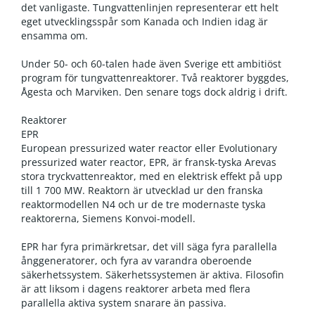
det vanligaste. Tungvattenlinjen representerar ett helt
eget utvecklingsspår som Kanada och Indien idag är
ensamma om.
Under 50- och 60-talen hade även Sverige ett ambitiöst
program för tungvattenreaktorer. Två reaktorer byggdes,
Ågesta och Marviken. Den senare togs dock aldrig i drift.
Reaktorer
EPR
European pressurized water reactor eller Evolutionary
pressurized water reactor, EPR, är fransk-tyska Arevas
stora tryckvattenreaktor, med en elektrisk effekt på upp
till 1 700 MW. Reaktorn är utvecklad ur den franska
reaktormodellen N4 och ur de tre modernaste tyska
reaktorerna, Siemens Konvoi-modell.
EPR har fyra primärkretsar, det vill säga fyra parallella
ånggeneratorer, och fyra av varandra oberoende
säkerhetssystem. Säkerhetssystemen är aktiva. Filosofin
är att liksom i dagens reaktorer arbeta med flera
parallella aktiva system snarare än passiva.