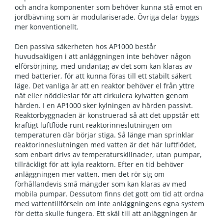
och andra komponenter som behöver kunna stå emot en
jordbävning som är modulariserade. Övriga delar byggs
mer konventionellt.
Den passiva säkerheten hos AP1000 består
huvudsakligen i att anläggningen inte behöver någon
elförsörjning, med undantag av det som kan klaras av
med batterier, för att kunna föras till ett stabilt säkert
läge. Det vanliga är att en reaktor behöver el från yttre
nät eller nöddieslar för att cirkulera kylvatten genom
härden. I en AP1000 sker kylningen av härden passivt.
Reaktorbyggnaden är konstruerad så att det uppstår ett
kraftigt luftflöde runt reaktorinneslutningen om
temperaturen där börjar stiga. Så länge man sprinklar
reaktorinneslutningen med vatten är det här luftflödet,
som enbart drivs av temperaturskillnader, utan pumpar,
tillräckligt för att kyla reaktorn. Efter en tid behöver
anläggningen mer vatten, men det rör sig om
förhållandevis små mängder som kan klaras av med
mobila pumpar. Dessutom finns det gott om tid att ordna
med vattentillförseln om inte anläggningens egna system
för detta skulle fungera. Ett skäl till att anläggningen är