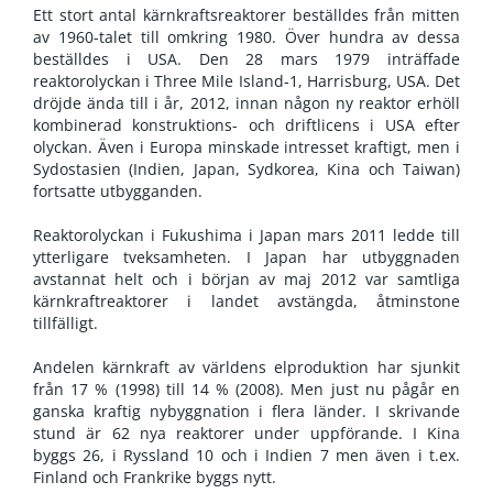
Ett stort antal kärnkraftsreaktorer beställdes från mitten
av 1960-talet till omkring 1980. Över hundra av dessa
beställdes i USA. Den 28 mars 1979 inträffade
reaktorolyckan i Three Mile Island-1, Harrisburg, USA. Det
dröjde ända till i år, 2012, innan någon ny reaktor erhöll
kombinerad konstruktions- och driftlicens i USA efter
olyckan. Även i Europa minskade intresset kraftigt, men i
Sydostasien (Indien, Japan, Sydkorea, Kina och Taiwan)
fortsatte utbygganden.
Reaktorolyckan i Fukushima i Japan mars 2011 ledde till
ytterligare tveksamheten. I Japan har utbyggnaden
avstannat helt och i början av maj 2012 var samtliga
kärnkraftreaktorer i landet avstängda, åtminstone
tillfälligt.
Andelen kärnkraft av världens elproduktion har sjunkit
från 17 % (1998) till 14 % (2008). Men just nu pågår en
ganska kraftig nybyggnation i flera länder. I skrivande
stund är 62 nya reaktorer under uppförande. I Kina
byggs 26, i Ryssland 10 och i Indien 7 men även i t.ex.
Finland och Frankrike byggs nytt.