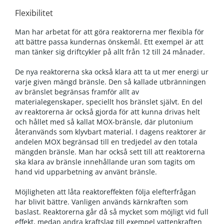
Flexibilitet
Man har arbetat för att göra reaktorerna mer flexibla för
att bättre passa kundernas önskemål. Ett exempel är att
man tänker sig driftcykler på allt från 12 till 24 månader.
De nya reaktorerna ska också klara att ta ut mer energi ur
varje given mängd bränsle. Den så kallade utbränningen
av bränslet begränsas framför allt av
materialegenskaper, speciellt hos bränslet självt. En del
av reaktorerna är också gjorda för att kunna drivas helt
och hållet med så kallat MOX-bränsle, där plutonium
återanvänds som klyvbart material. I dagens reaktorer är
andelen MOX begränsad till en tredjedel av den totala
mängden bränsle. Man har också sett till att reaktorerna
ska klara av bränsle innehållande uran som tagits om
hand vid upparbetning av använt bränsle.
Möjligheten att låta reaktoreffekten följa elefterfrågan
har blivit bättre. Vanligen används kärnkraften som
baslast. Reaktorerna går då så mycket som möjligt vid full
effekt, medan andra kraftslag till exempel vattenkraften