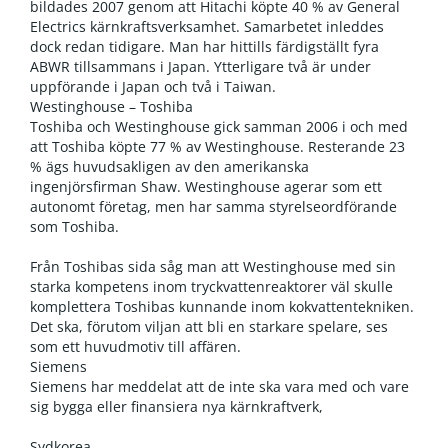
bildades 2007 genom att Hitachi köpte 40 % av General
Electrics kärnkraftsverksamhet. Samarbetet inleddes
dock redan tidigare. Man har hittills färdigställt fyra
ABWR tillsammans i Japan. Ytterligare två är under
uppförande i Japan och två i Taiwan.
Westinghouse – Toshiba
Toshiba och Westinghouse gick samman 2006 i och med
att Toshiba köpte 77 % av Westinghouse. Resterande 23
% ägs huvudsakligen av den amerikanska
ingenjörsfirman Shaw. Westinghouse agerar som ett
autonomt företag, men har samma styrelseordförande
som Toshiba.
Från Toshibas sida såg man att Westinghouse med sin
starka kompetens inom tryckvattenreaktorer väl skulle
komplettera Toshibas kunnande inom kokvattentekniken.
Det ska, förutom viljan att bli en starkare spelare, ses
som ett huvudmotiv till affären.
Siemens
Siemens har meddelat att de inte ska vara med och vare
sig bygga eller finansiera nya kärnkraftverk,
Sydkorea