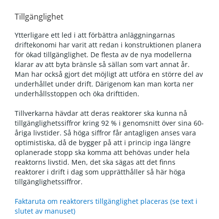
Tillgänglighet
Ytterligare ett led i att förbättra anläggningarnas
driftekonomi har varit att redan i konstruktionen planera
för ökad tillgänglighet. De flesta av de nya modellerna
klarar av att byta bränsle så sällan som vart annat år.
Man har också gjort det möjligt att utföra en större del av
underhållet under drift. Därigenom kan man korta ner
underhållsstoppen och öka drifttiden.
Tillverkarna hävdar att deras reaktorer ska kunna nå
tillgänglighetssiffror kring 92 % i genomsnitt över sina 60-
åriga livstider. Så höga siffror får antagligen anses vara
optimistiska, då de bygger på att i princip inga längre
oplanerade stopp ska komma att behövas under hela
reaktorns livstid. Men, det ska sägas att det finns
reaktorer i drift i dag som upprätthåller så här höga
tillgänglighetssiffror.
Faktaruta om reaktorers tillgänglighet placeras (se text i
slutet av manuset)