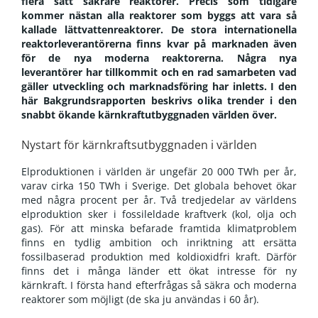
flera sätt säkrare reaktorer. Precis som tidigare
kommer nästan alla reaktorer som byggs att vara så
kallade lättvattenreaktorer.
De stora internationella
reaktorleverantörerna finns kvar på marknaden även
för de nya moderna reaktorerna. Några nya
leverantörer har tillkommit och en rad samarbeten vad
gäller utveckling och marknadsföring har inletts. I den
här Bakgrundsrapporten beskrivs olika trender i den
snabbt ökande kärnkraftutbyggnaden världen över.
Nystart för kärnkraftsutbyggnaden i världen
Elproduktionen i världen är ungefär 20 000 TWh per år,
varav cirka 150 TWh i Sverige. Det globala behovet ökar
med några procent per år. Två tredjedelar av världens
elproduktion sker i fossileldade kraftverk (kol, olja och
gas). För att minska befarade framtida klimatproblem
finns en tydlig ambition och inriktning att ersätta
fossilbaserad produktion med koldioxidfri kraft. Därför
finns det i många länder ett ökat intresse för ny
kärnkraft. I första hand efterfrågas så säkra och moderna
reaktorer som möjligt (de ska ju användas i 60 år).