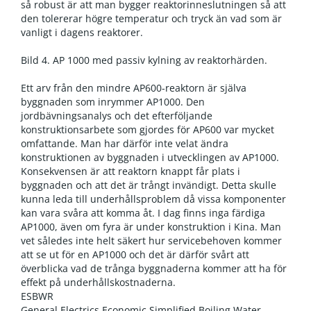
så robust är att man bygger reaktorinneslutningen så att
den tolererar högre temperatur och tryck än vad som är
vanligt i dagens reaktorer.
Bild 4. AP 1000 med passiv kylning av reaktorhärden.
Ett arv från den mindre AP600-reaktorn är själva
byggnaden som inrymmer AP1000. Den
jordbävningsanalys och det efterföljande
konstruktionsarbete som gjordes för AP600 var mycket
omfattande. Man har därför inte velat ändra
konstruktionen av byggnaden i utvecklingen av AP1000.
Konsekvensen är att reaktorn knappt får plats i
byggnaden och att det är trångt invändigt. Detta skulle
kunna leda till underhållsproblem då vissa komponenter
kan vara svåra att komma åt. I dag finns inga färdiga
AP1000, även om fyra är under konstruktion i Kina. Man
vet således inte helt säkert hur servicebehoven kommer
att se ut för en AP1000 och det är därför svårt att
överblicka vad de trånga byggnaderna kommer att ha för
effekt på underhållskostnaderna.
ESBWR
General Electrics Economic Simplified Boiling Water