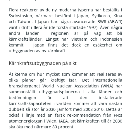
Flera reaktorer av de ny moderna typerna har beställts i
Sydostasien, närmare bestämt i Japan, Sydkorea, Kina
och Taiwan. I Japan har några avancerade BWR (ABWR)
varit i drift i flera år (de första startade 1997). Även några
andra länder i regionen är på väg att bli
kärnkraftsländer. Längst har Vietnam och Indonesien
kommit. I Japan finns det dock en osäkerhet om
utbyggnaden av ny kärnkraft.
Kärnkraftsutbyggnaden på sikt
Åsikterna om hur mycket som kommer att realiseras av
olika planer går kraftigt isär. Det internationella
branschorganet World Nuclear Asssociation (WNA) har
sammanställt utbyggnadsplanerna i alla länder och
bedömningen är att den installerade
kärnkraftskapaciteten i världen kommer att vara nästan
dubbelt så stor år 2030 jämfört med 2008 2010. Detta är
också i linje med en färsk rekommendation från FN:s
atomenergiorgan i Wien, IAEA, att kärnkraften till år 2030
ska öka med närmare 80 procent.