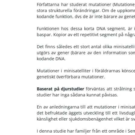
Författarna har studerat mutationer (Mutation
stora strukturella förändringar. Om de uppkomme
kodande funktion, dvs de är inte bärare av genet
Funktionen hos dessa korta DNA segment, är i
baspar. Kopior av ett repetitivt segment på några t
Det finns således ett stort antal olika minisat
utgörs av gener (bärare av den information som
kodande DNA.
Mutationer i minisatelliter i föräldrarnas könsc
genetiskt överförbara mutationer.
Baserat på djurstudier
förväntas att strålning
studier har inga sådana kunnat påvisas.
En av anledningarna till att mutationer i minisa
det befruktade äggets utveckling till ett livsdu
känslighet eller sjukdomsbenägenhet vilket är sv
I denna studie har familjer från ett område i S