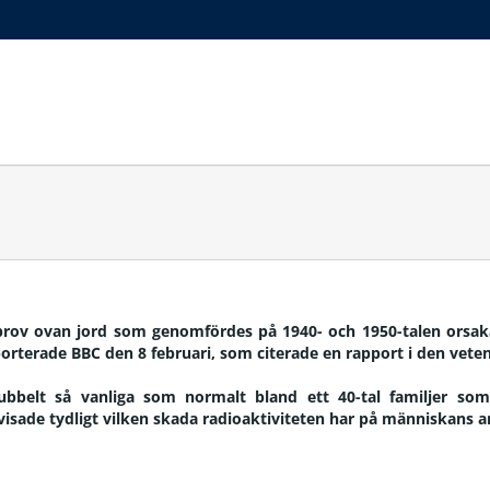
OPINION
PUBLIKATIONER
FAKTA
NYHETER
enprov ovan jord som genomfördes på 1940- och 1950-talen ors
terade BBC den 8 februari, som citerade en rapport i den vetens
ubbelt så vanliga som normalt bland ett 40-tal familjer som 
visade tydligt vilken skada radioaktiviteten har på människans 