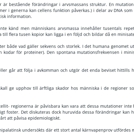
er är bestående förändringar i arvsmassans struktur. En mutation
r i generna kan cellens funktion påverkas.) i delar av DNA som k
isk information.
nte känd men människans arvsmassa innehåller tusentals repeti
ill flera tusen kopior kan ligga i en följd och bildar då en minisatel
elliter både vad gäller sekvens och storlek. I det humana genome
 kodar för proteiner). Den spontana mutationsfrekvensen i minisat
eller går att följa i avkomman och utgör det enda beviset hittills
 skall ge upphov till ärftliga skador hos människa i de regioner
tellit- regionerna är påvisbara kan vara att dessa mutationer inte
gligt foster. Det diskuteras dock huruvida dessa förändringar kan h
årt att påvisa epidemiologiskt.
emipalatinsk undersökts där ett stort antal kärnvapenprov utfördes