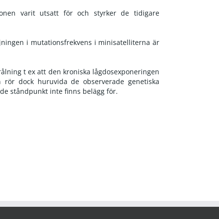
en varit utsatt för och styrker de tidigare
ningen i mutationsfrekvens i minisatelliterna är
ålning t ex att den kroniska lågdosexponeringen
n rör dock huruvida de observerade genetiska
e ståndpunkt inte finns belägg för.