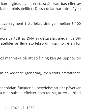
 kan utgöras av en enstaka ändrad bas eller av
allas minisatelliter. Dessa delar har inte någon
tiva segment i storleksordningar mellan 5-100
lit.
t utgörs ca 10% av DNA av detta slag medan ca 3%
elliter är flera storleksordningar högre än för
 hos människa på att strålning kan ge upphov till
 som är kodande (generna), men trots omfattande
 har sådan funktionell betydelse att det påverkar
a mer subtila effekter som tar sig uttryck i ökad
 mellan 1949 och 1989.