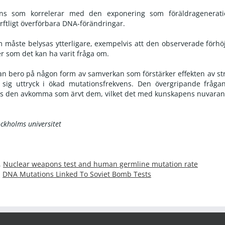
ens som korrelerar med den exponering som föräldrageneration
rftligt överförbara DNA-förändringar.
m måste belysas ytterligare, exempelvis att den observerade förhöj
r som det kan ha varit fråga om.
an bero på någon form av samverkan som förstärker effekten av str
 sig uttryck i ökad mutationsfrekvens. Den övergripande fråga
os den avkomma som ärvt dem, vilket det med kunskapens nuvarand
tockholms universitet
,
Nuclear weapons test and human germline mutation rate
,
DNA Mutations Linked To Soviet Bomb Tests