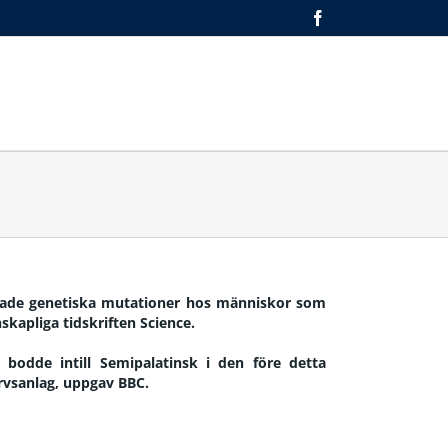
Facebook
MEDIEARKIV
OM OSS
ENGLISH
akade genetiska mutationer hos människor som
kapliga tidskriften Science.
bodde intill Semipalatinsk i den före detta
arvsanlag, uppgav BBC.