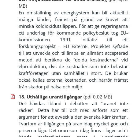
MB)
En omställning av energisystem kan bli aktuell i
många länder, främst på grund av kravet att
minska koldioxidutsläppen. För att ge regeringarna
ett underlag för kommande policybeslut tog EU-
kommissionen 1991 initiativ till ett
forskningsprojekt – EU ExternE. Projektet syftade
till att utveckla och tillämpa en allmänt accepterad
metod att beräkna de “dolda kostnaderna” vid
elproduktion, dvs de kostnader som inte belastar
kraftföretagen utan samhället i stort. De brukar
också kallas externa kostnader, och härrör främst
från skador på hälsa och miljö.
18. Uthålliga urantillgångar
(pdf 0,02 MB)
Det hävdas ibland i debatten att ”uranet inte
räcker”. Detta har till och med anförts som ett
argument för att avveckla den svenska kärnkraften.
Tvärtom är tillgången på uran idag mycket god och
priserna låga. Det uran som idag finns i lager och i
kända malmtillgångar samt i uppskattade