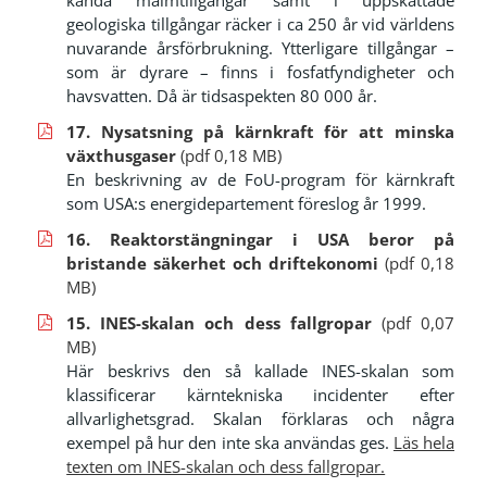
geologiska tillgångar räcker i ca 250 år vid världens
nuvarande årsförbrukning. Ytterligare tillgångar –
som är dyrare – finns i fosfatfyndigheter och
havsvatten. Då är tidsaspekten 80 000 år.
17. Nysatsning på kärnkraft för att minska
växthusgaser
(pdf 0,18 MB)
En beskrivning av de FoU-program för kärnkraft
som USA:s energidepartement föreslog år 1999.
16. Reaktorstängningar i USA beror på
bristande säkerhet och driftekonomi
(pdf 0,18
MB)
15. INES-skalan och dess fallgropar
(pdf 0,07
MB)
Här beskrivs den så kallade INES-skalan som
klassificerar kärntekniska incidenter efter
allvarlighetsgrad. Skalan förklaras och några
exempel på hur den inte ska användas ges.
Läs hela
texten om INES-skalan och dess fallgropar.