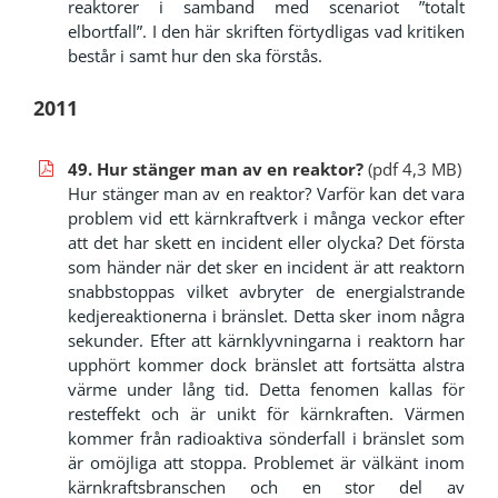
reaktorer i samband med scenariot ”totalt
elbortfall”. I den här skriften förtydligas vad kritiken
består i samt hur den ska förstås.
2011
49. Hur stänger man av en reaktor?
(pdf 4,3 MB)
Hur stänger man av en reaktor? Varför kan det vara
problem vid ett kärnkraftverk i många veckor efter
att det har skett en incident eller olycka? Det första
som händer när det sker en incident är att reak­torn
snabbstoppas vilket avbryter de energialstrande
ked­jereaktionerna i bränslet. Detta sker inom några
sekunder. Efter att kärnklyvningarna i reaktorn har
upphört kommer dock bränslet att fortsätta alstra
värme under lång tid. Detta fenomen kallas för
resteffekt och är unikt för kärnkraften. Värmen
kommer från radioaktiva sönderfall i bränslet som
är omöjliga att stoppa. Problemet är välkänt inom
kärn­kraftsbranschen och en stor del av