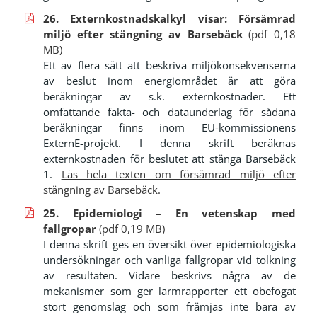
26. Externkostnadskalkyl visar: Försämrad
miljö efter stängning av Barsebäck
(pdf 0,18
MB)
Ett av flera sätt att beskriva miljökonsekvenserna
av beslut inom energiområdet är att göra
beräkningar av s.k. externkostnader. Ett
omfattande fakta- och dataunderlag för sådana
beräkningar finns inom EU-kommissionens
ExternE-projekt. I denna skrift beräknas
externkostnaden för beslutet att stänga Barsebäck
1.
Läs hela texten om försämrad miljö efter
stängning av Barsebäck.
25. Epidemiologi – En vetenskap med
fallgropar
(pdf 0,19 MB)
I denna skrift ges en översikt över epidemiologiska
undersökningar och vanliga fallgropar vid tolkning
av resultaten. Vidare beskrivs några av de
mekanismer som ger larmrapporter ett obefogat
stort genomslag och som främjas inte bara av