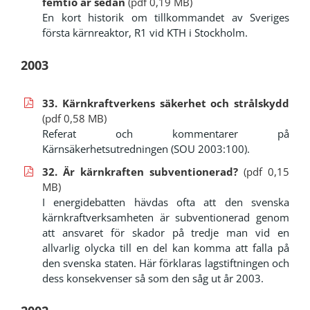
femtio år sedan
(pdf 0,19 MB)
En kort historik om tillkommandet av Sveriges
första kärnreaktor, R1 vid KTH i Stockholm.
2003
33. Kärnkraftverkens säkerhet och strålskydd
(pdf
0,58 MB)
Referat och kommentarer på
Kärnsäkerhetsutredningen (SOU 2003:100).
32. Är kärnkraften subventionerad?
(pdf 0,15
MB)
I energidebatten hävdas ofta att den svenska
kärnkraftverksamheten är subventionerad genom
att ansvaret för skador på tredje man vid en
allvarlig olycka till en del kan komma att falla på
den svenska staten. Här förklaras lagstiftningen och
dess konsekvenser så som den såg ut år 2003.