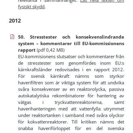
relevanta i sammanhanget.
Läs hela texten om
fysiskt skydd
.
2012
50. Stresstester och konsekvenslindrande
system – kommentarer till EU-kommissionens
rapport
(pdf 0,42 MB)
EU-kommisionens slutsatser och kommentarer från
de stresstester som genomfördes inom EU:s
kärnkraftsländer redovisades i en rapport 2012.
För svensk kärnkraft nämns som styrkor
haverifiltren som är viktiga system för att undvika
svåra konsekvenser av en reaktorolycka, passiva
autokatalytiska rekombinatorer för hantering av
vätgas i tryckvattenreaktorerna, samt
haverihanteringen med att vattenfylla utrymmet
under reaktortanken i samband med svåra olyckor
för kokvattenreaktorer. Till kritiken nämns det
snabba haveriförloppet för en del svenska