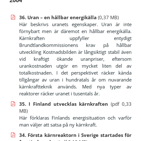
36. Uran – en hållbar energikälla
(0,37 MB)
Här beskrivs uranets egenskaper. Uran är inte
förnybart men är däremot en hållbar energikälla.
Kärnkraften uppfyller entydigt
Brundtlandkommissionens krav på hållbar
utveckling Kostnadsbilden är långsiktigt stabil även
vid kraftigt ökande uranpriser, eftersom
urankostnaden utgör en mycket liten del av
totalkostnaden. I det perspektivet räcker kända
tillgångar av uran i hundratals år om nuvarande
kärnkraftteknik används. Med nya typer av
reaktorer räcker uranet i tusentals år.
35. I Finland utvecklas kärnkraften
(pdf 0,33
MB)
Här förklaras Finlands energisituation och varför
man väljer att satsa på ny kärnkraft.
34. Första kärnreaktorn i Sverige startades för