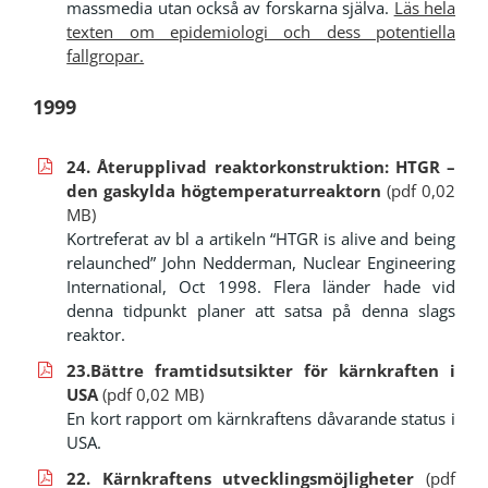
massmedia utan också av forskarna själva.
Läs hela
texten om epidemiologi och dess potentiella
fallgropar.
1999
24. Återupplivad reaktorkonstruktion: HTGR –
den gaskylda högtemperaturreaktorn
(pdf
0,02
MB)
Kortreferat av bl a artikeln “HTGR is alive and being
relaunched” John Nedderman, Nuclear Engineering
International, Oct 1998. Flera länder hade vid
denna tidpunkt planer att satsa på denna slags
reaktor.
23.Bättre framtidsutsikter för kärnkraften i
USA
(pdf 0,02 MB)
En kort rapport om kärnkraftens dåvarande status i
USA.
22. Kärnkraftens utvecklingsmöjligheter
(pdf