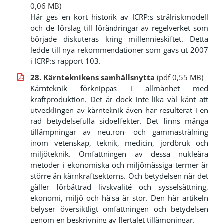
0,06 MB)
Här ges en kort historik av ICRP:s strålriskmodell
och de förslag till förändringar av regelverket som
började diskuteras kring millennieskiftet. Detta
ledde till nya rekommendationer som gavs ut 2007
i ICRP:s rapport 103.
28. Kärnteknikens samhällsnytta
(pdf 0,55 MB)
Kärnteknik förknippas i allmänhet med
kraftproduktion. Det är dock inte lika väl känt att
utvecklingen av kärnteknik även har resulterat i en
rad betydelsefulla sidoeffekter. Det finns många
tillämpningar av neutron- och gammastrålning
inom vetenskap, teknik, medicin, jordbruk och
miljöteknik. Omfattningen av dessa nukleära
metoder i ekonomiska och miljömässiga termer är
större än kärnkraftsektorns. Och betydelsen när det
gäller förbättrad livskvalité och sysselsättning,
ekonomi, miljö och hälsa är stor. Den här artikeln
belyser översiktligt omfattningen och betydelsen
genom en beskrivning av flertalet tillämpningar.