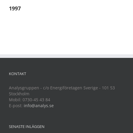
1997
KONTAKT
Analysgruppen - c/o Energiföretagen Sverige - 101 53
Stockholm
Mobil: 0730-45 43 84
E-post:
info@analys.se
SENASTE INLÄGGEN