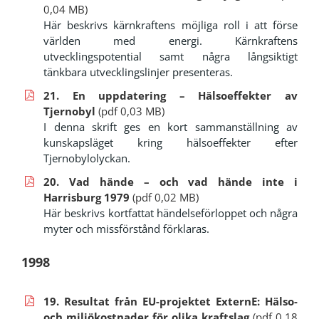
0,04 MB)
Här beskrivs kärnkraftens möjliga roll i att förse
världen med energi. Kärnkraftens
utvecklingspotential samt några långsiktigt
tänkbara utvecklingslinjer presenteras.
21. En uppdatering – Hälsoeffekter av
Tjernobyl
(pdf 0,03 MB)
I denna skrift ges en kort sammanställning av
kunskapsläget kring hälsoeffekter efter
Tjernobylolyckan.
20. Vad hände – och vad hände inte i
Harrisburg 1979
(pdf 0,02 MB)
Här beskrivs kortfattat händelseförloppet och några
myter och missförstånd förklaras.
1998
19. Resultat från EU-projektet ExternE: Hälso-
och miljökostnader för olika kraftslag
(pdf 0,18