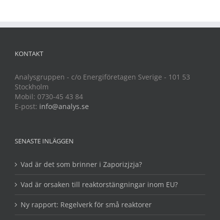
KONTAKT
Analysgruppen - c/o Energiföretagen Sverige - 101 53
Stockholm
Mobil: 0730-45 43 84
E-post:
info@analys.se
SENASTE INLÄGGEN
Vad är det som brinner i Zaporizjzja?
Vad är orsaken till reaktorstängningar inom EU?
Ny rapport: Regelverk för små reaktorer