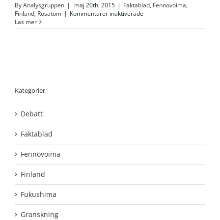
By
Analysgruppen
|
maj 20th, 2015
|
Faktablad
,
Fennovoima
,
för
Finland
,
Rosatom
|
Kommentarer inaktiverade
Fennovoima
Läs mer
–
unikt
finsk-
ryskt
kärnkraftsprojekt
Kategorier
Debatt
Faktablad
Fennovoima
Finland
Fukushima
Granskning