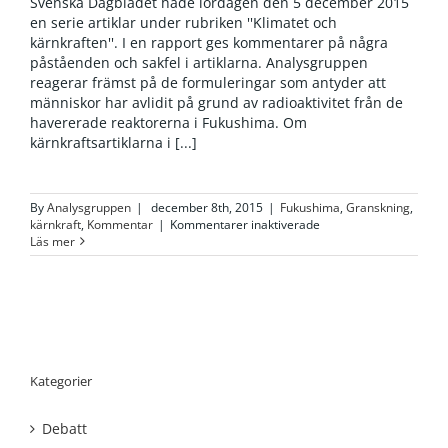
Svenska Dagbladet hade lördagen den 5 december 2015
en serie artiklar under rubriken ''Klimatet och
kärnkraften''. I en rapport ges kommentarer på några
påståenden och sakfel i artiklarna. Analysgruppen
reagerar främst på de formuleringar som antyder att
människor har avlidit på grund av radioaktivitet från de
havererade reaktorerna i Fukushima. Om
kärnkraftsartiklarna i [...]
By
Analysgruppen
|
december 8th, 2015
|
Fukushima
,
Granskning
,
för
kärnkraft
,
Kommentar
|
Kommentarer inaktiverade
Svenska
Läs mer
dagbladets
artiklar
om
kärnkraft
och
Fukushima
–
kommentarer
Kategorier
Debatt