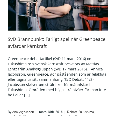
SvD Brännpunkt: Farligt spel när Greenpeace
avfärdar kärnkraft
Greenpeace debattartikel (SvD 11 mars 2016) om
Fukushima och svensk kärnkraft besvaras av Mattias
Lantz från Analysgruppen (SvD 17 mars 2016). Annica
Jacobsson, Greenpeace, gör påståenden som är felaktiga
eller tagna ur sitt sammanhang (SvD Debatt 11/3).
Jacobsson skriver om strålrisker för människor i
Fukushima. Områden med höga strålnivåer får man inte
bo i eller [...]
By
Analysgruppen
|
mars 18th, 2016
|
Debatt
,
Fukushima
,
för