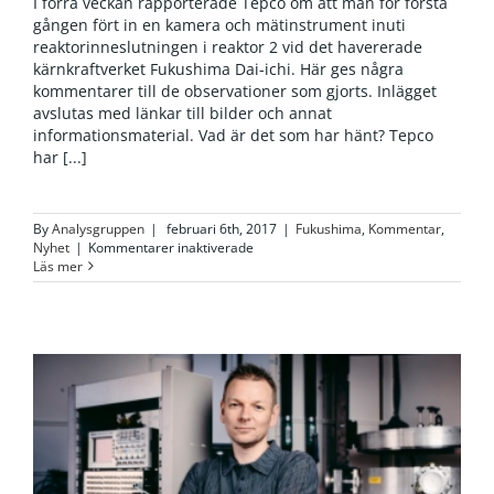
I förra veckan rapporterade Tepco om att man för första
gången fört in en kamera och mätinstrument inuti
reaktorinneslutningen i reaktor 2 vid det havererade
kärnkraftverket Fukushima Dai-ichi. Här ges några
kommentarer till de observationer som gjorts. Inlägget
avslutas med länkar till bilder och annat
informationsmaterial. Vad är det som har hänt? Tepco
har [...]
By
Analysgruppen
|
februari 6th, 2017
|
Fukushima
,
Kommentar
,
för
Nyhet
|
Kommentarer inaktiverade
Fukushima
Läs mer
–
första
observationerna
inuti
reaktor
2