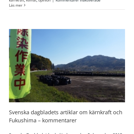
kärnkraft
,
Klimat
,
opinion
|
Kommentarer inaktiverade
SvD
Läs mer
Brännpunkt:
Farligt
spel
när
Greenpeace
avfärdar
kärnkraft
Svenska dagbladets artiklar om kärnkraft och
Fukushima – kommentarer