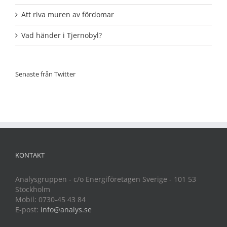
Att riva muren av fördomar
Vad händer i Tjernobyl?
Senaste från Twitter
KONTAKT
Analysgruppen - c/o Energiföretagen Sverige - 101 53
Stockholm
Mobil: 0730-45 43 84
E-post:
info@analys.se