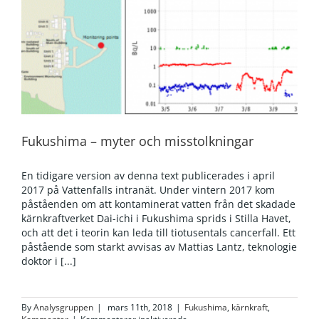
Fukushima – myter och misstolkningar
En tidigare version av denna text publicerades i april
2017 på Vattenfalls intranät. Under vintern 2017 kom
påståenden om att kontaminerat vatten från det skadade
kärnkraftverket Dai-ichi i Fukushima sprids i Stilla Havet,
och att det i teorin kan leda till tiotusentals cancerfall. Ett
påstående som starkt avvisas av Mattias Lantz, teknologie
doktor i [...]
By
Analysgruppen
|
mars 11th, 2018
|
Fukushima
,
kärnkraft
,
för