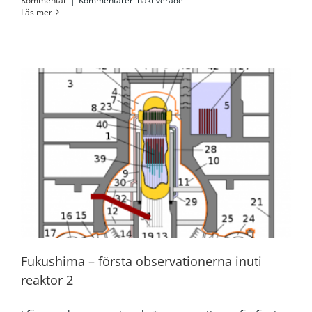
Kommentar
|
Kommentarer inaktiverade
Fukushima
Läs mer
–
myter
och
misstolkningar
Fukushima – första observationerna inuti
reaktor 2