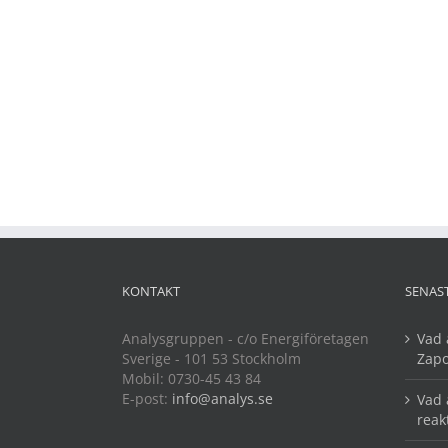
KONTAKT
SENAS
Analysgruppen - c/o Energiföretagen
Vad 
Sverige - 101 53 Stockholm
Zapo
Mobil: 0730-45 43 84
E-post:
info@analys.se
Vad 
reak