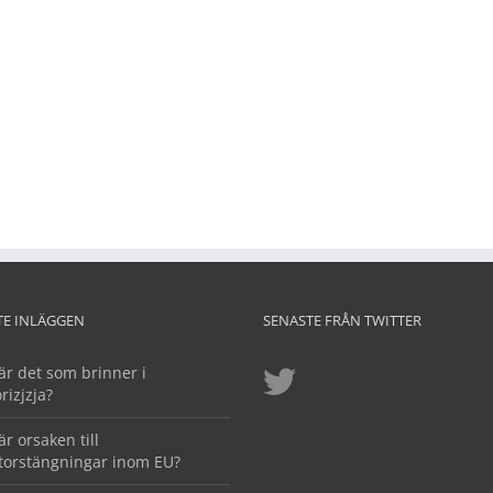
TE INLÄGGEN
SENASTE FRÅN TWITTER
är det som brinner i
rizjzja?
är orsaken till
torstängningar inom EU?